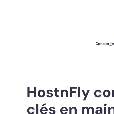
Aller
au
contenu
Concierge
HostnFly con
clés en mai