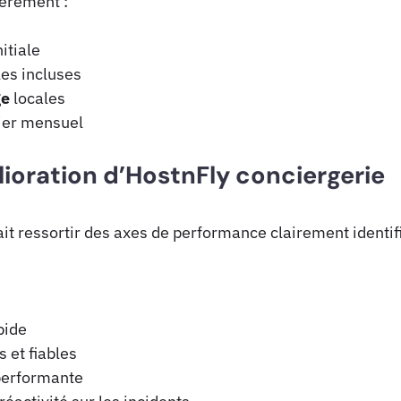
ièrement :
itiale
les incluses
ge
locales
cier mensuel
lioration d’HostnFly conciergerie
fait ressortir des axes de performance clairement identifi
pide
 et fiables
performante