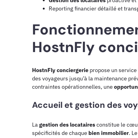
Gestion des locataires
proactive et 
Reporting financier détaillé et tran
Fonctionnemen
HostnFly conci
HostnFly conciergerie
propose un service 
des voyageurs jusqu’à la maintenance prév
contraintes opérationnelles, une
opportun
Accueil et gestion des vo
La
gestion des locataires
constitue le cœur
spécificités de chaque
bien immobilier
. L