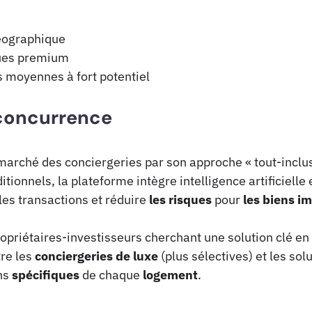
géographique
ques premium
s moyennes à fort potentiel
 concurrence
marché des conciergeries par son approche « tout-inclus
tionnels, la plateforme intègre intelligence artificielle 
les transactions et réduire
les risques
pour
les biens i
ropriétaires-investisseurs cherchant une solution clé en
tre les
conciergeries de luxe
(plus sélectives) et les sol
ns
spécifiques
de chaque
logement
.