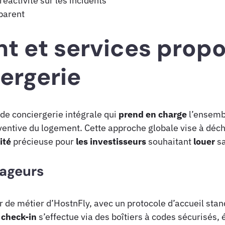
réactivité sur les incidents
sparent
t et services propo
ergerie
de conciergerie intégrale qui
prend en charge
l’ensembl
entive du logement. Cette approche globale vise à déc
ité
précieuse pour
les investisseurs
souhaitant
louer
sa
yageurs
 de métier d’HostnFly, avec un protocole d’accueil sta
e
check-in
s’effectue via des boîtiers à codes sécurisés, 