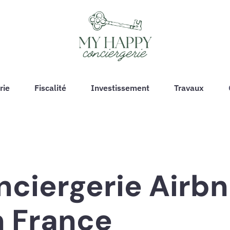
rie
Fiscalité
Investissement
Travaux
ciergerie Airbn
n France